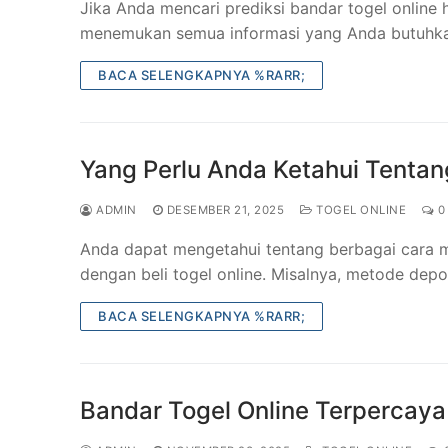
Jika Anda mencari prediksi bandar togel online
menemukan semua informasi yang Anda butuhk
BACA SELENGKAPNYA %RARR;
Yang Perlu Anda Ketahui Tentang
ADMIN
DESEMBER 21, 2025
TOGEL ONLINE
0
Anda dapat mengetahui tentang berbagai cara m
dengan beli togel online. Misalnya, metode dep
BACA SELENGKAPNYA %RARR;
Bandar Togel Online Terpercaya