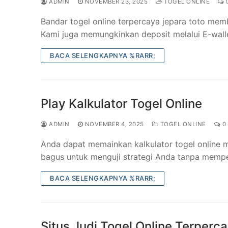
ADMIN
NOVEMBER 23, 2025
TOGEL ONLINE
Bandar togel online terpercaya jepara toto mem
Kami juga memungkinkan deposit melalui E-walle
BACA SELENGKAPNYA %RARR;
Play Kalkulator Togel Online
ADMIN
NOVEMBER 4, 2025
TOGEL ONLINE
0
Anda dapat memainkan kalkulator togel online m
bagus untuk menguji strategi Anda tanpa mempe
BACA SELENGKAPNYA %RARR;
Situs Judi Togel Online Terperc