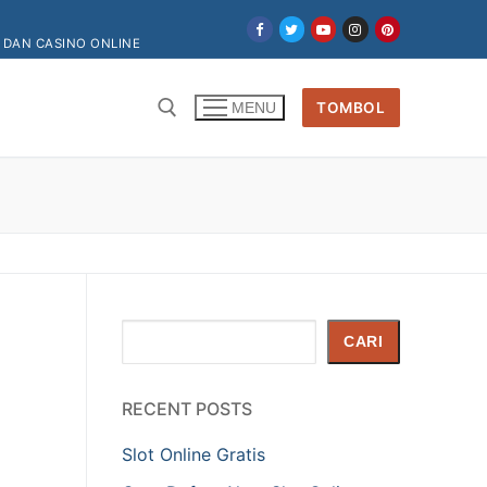
 DAN CASINO ONLINE
TOMBOL
MENU
Cari
CARI
RECENT POSTS
Slot Online Gratis