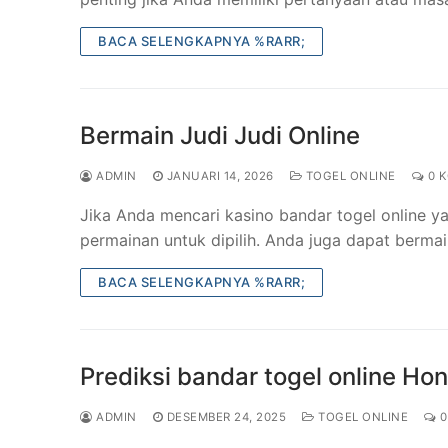
BACA SELENGKAPNYA %RARR;
Bermain Judi Judi Online
ADMIN
JANUARI 14, 2026
TOGEL ONLINE
0 
Jika Anda mencari kasino bandar togel online ya
permainan untuk dipilih. Anda juga dapat ber
BACA SELENGKAPNYA %RARR;
Prediksi bandar togel online Ho
ADMIN
DESEMBER 24, 2025
TOGEL ONLINE
0