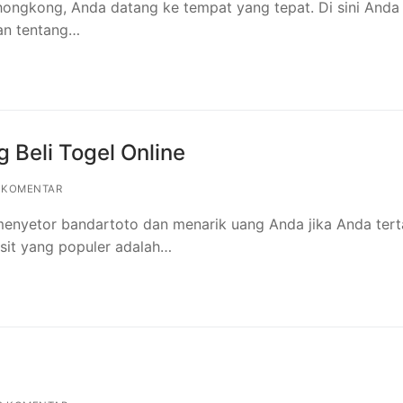
 hongkong, Anda datang ke tempat yang tepat. Di sini Anda
an tentang…
 Beli Togel Online
 KOMENTAR
enyetor bandartoto dan menarik uang Anda jika Anda tert
osit yang populer adalah…