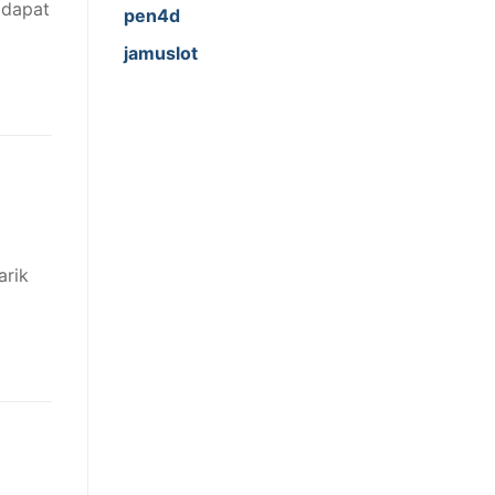
 dapat
pen4d
jamuslot
arik