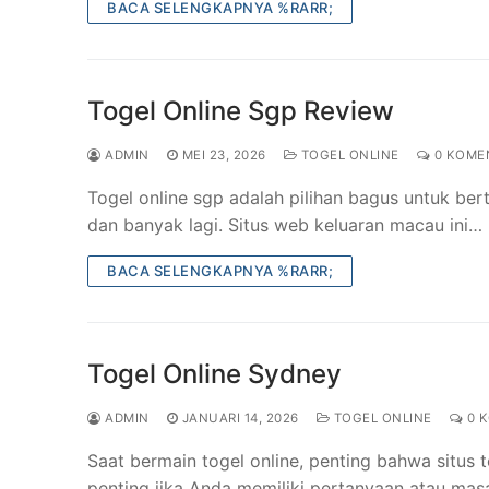
BACA SELENGKAPNYA %RARR;
Togel Online Sgp Review
ADMIN
MEI 23, 2026
TOGEL ONLINE
0 KOME
Togel online sgp adalah pilihan bagus untuk bert
dan banyak lagi. Situs web keluaran macau ini…
BACA SELENGKAPNYA %RARR;
Togel Online Sydney
ADMIN
JANUARI 14, 2026
TOGEL ONLINE
0 
Saat bermain togel online, penting bahwa situs
penting jika Anda memiliki pertanyaan atau mas