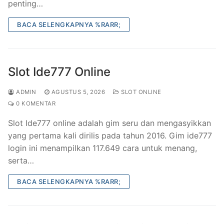
penting…
BACA SELENGKAPNYA %RARR;
Slot Ide777 Online
ADMIN
AGUSTUS 5, 2026
SLOT ONLINE
0 KOMENTAR
Slot Ide777 online adalah gim seru dan mengasyikkan
yang pertama kali dirilis pada tahun 2016. Gim ide777
login ini menampilkan 117.649 cara untuk menang,
serta…
BACA SELENGKAPNYA %RARR;