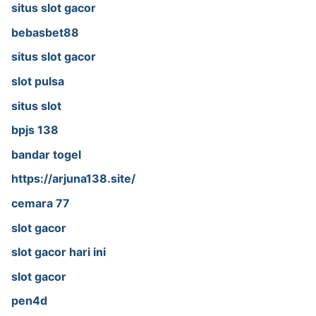
situs slot gacor
bebasbet88
situs slot gacor
slot pulsa
situs slot
bpjs 138
bandar togel
https://arjuna138.site/
cemara 77
slot gacor
slot gacor hari ini
slot gacor
pen4d