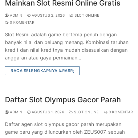
Mainkan Slot Resmi Online Gratis
ADMIN
AGUSTUS 2, 2026
SLOT ONLINE
0 KOMENTAR
Slot Resmi adalah game bertema penuh dengan
banyak nilai dan peluang menang. Kombinasi taruhan
kredit dan nilai kreditnya mudah disesuaikan dengan
anggaran atau gaya permainan…
BACA SELENGKAPNYA %RARR;
Daftar Slot Olympus Gacor Parah
ADMIN
AGUSTUS 1, 2026
SLOT ONLINE
0 KOMENTAR
Daftar agen slot olympus gacor parah merupakan
game baru yang diluncurkan oleh ZEUS007, sebuah