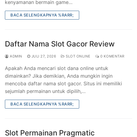
kenyamanan bermain game…
BACA SELENGKAPNYA %RARR;
Daftar Nama Slot Gacor Review
ADMIN
JULI 27, 2026
SLOT ONLINE
0 KOMENTAR
Apakah Anda mencari slot dana online untuk
dimainkan? Jika demikian, Anda mungkin ingin
mencoba daftar nama slot gacor. Situs ini memiliki
sejumlah permainan untuk dipilih,…
BACA SELENGKAPNYA %RARR;
Slot Permainan Pragmatic