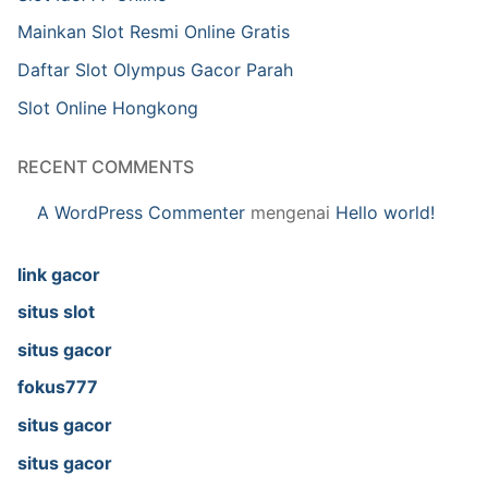
Mainkan Slot Resmi Online Gratis
Daftar Slot Olympus Gacor Parah
Slot Online Hongkong
RECENT COMMENTS
A WordPress Commenter
mengenai
Hello world!
link gacor
situs slot
situs gacor
fokus777
situs gacor
situs gacor