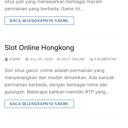
situs judi yang menawarkan berbagai macam
permainan yang berbeda. Game ini…
BACA SELENGKAPNYA %RARR;
Slot Online Hongkong
ADMIN
JULI 30, 2026
SLOT ONLINE
0 KOMENTAR
Slot situs gacor online adalah permainan yang
menyenangkan dan mudah dimainkan. Ada banyak
permainan berbeda, dengan berbagai tema dan
gulungan. Beberapa bahkan memiliki RTP yang…
BACA SELENGKAPNYA %RARR;