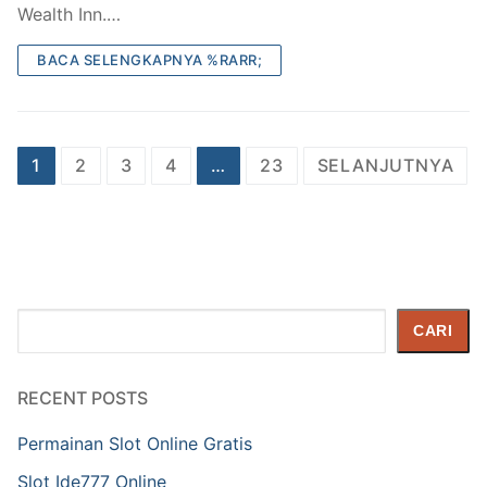
Wealth Inn.…
BACA SELENGKAPNYA %RARR;
Paginasi
1
2
3
4
…
23
SELANJUTNYA
pos
Cari
CARI
RECENT POSTS
Permainan Slot Online Gratis
Slot Ide777 Online