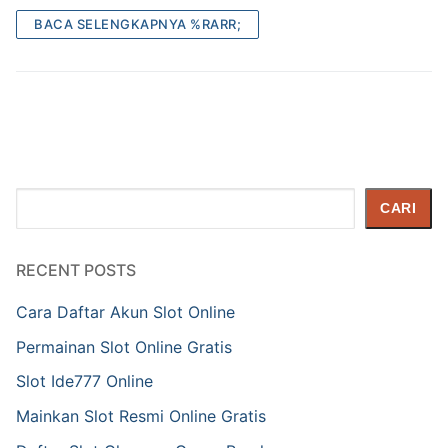
BACA SELENGKAPNYA %RARR;
Cari
CARI
RECENT POSTS
Cara Daftar Akun Slot Online
Permainan Slot Online Gratis
Slot Ide777 Online
Mainkan Slot Resmi Online Gratis