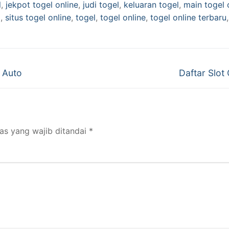
l
,
jekpot togel online
,
judi togel
,
keluaran togel
,
main togel 
l
,
situs togel online
,
togel
,
togel online
,
togel online terbaru
Next
e Auto
Daftar Slot 
post:
as yang wajib ditandai
*