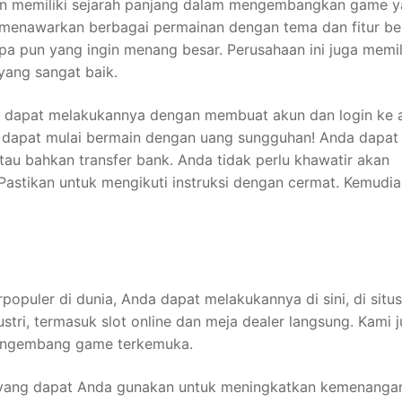
 dan memiliki sejarah panjang dalam mengembangkan game 
 menawarkan berbagai permainan dengan tema dan fitur be
pa pun yang ingin menang besar. Perusahaan ini juga memil
yang sangat baik.
nda dapat melakukannya dengan membuat akun dan login ke 
a dapat mulai bermain dengan uang sungguhan! Anda dapat
tau bahkan transfer bank. Anda tidak perlu khawatir akan
astikan untuk mengikuti instruksi dengan cermat. Kemudia
opuler di dunia, Anda dapat melakukannya di sini, di situs
tri, termasuk slot online dan meja dealer langsung. Kami 
 pengembang game terkemuka.
yang dapat Anda gunakan untuk meningkatkan kemenanga