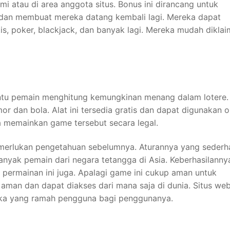
 atau di area anggota situs. Bonus ini dirancang untuk
 dan membuat mereka datang kembali lagi. Mereka dapat
s, poker, blackjack, dan banyak lagi. Mereka mudah dikla
antu pemain menghitung kemungkinan menang dalam lotere. 
or dan bola. Alat ini tersedia gratis dan dapat digunakan o
 memainkan game tersebut secara legal.
emerlukan pengetahuan sebelumnya. Aturannya yang sederh
yak pemain dari negara tetangga di Asia. Keberhasilannya
ermainan ini juga. Apalagi game ini cukup aman untuk
 aman dan dapat diakses dari mana saja di dunia. Situs web
ka yang ramah pengguna bagi penggunanya.