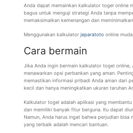
Anda dapat memainkan kalkulator togel online m
bagus untuk menguji strategi Anda tanpa mempe
memaksimalkan kemenangan dan meminimalkan 
Menggunakan kalkulator
jeparatoto
online mudah
Cara bermain
Jika Anda ingin bermain kalkulator togel online
menawarkan opsi perbankan yang aman. Penting
memastikan informasi pribadi Anda aman dari pe
kecil dan hanya meningkatkan ukuran taruhan 
Kalkulator togel adalah aplikasi yang memban
dan memiliki banyak fitur berguna. Itu dapat diu
Namun, Anda harus ingat bahwa perjudian bisa 
yang terbaik adalah mencari bantuan.