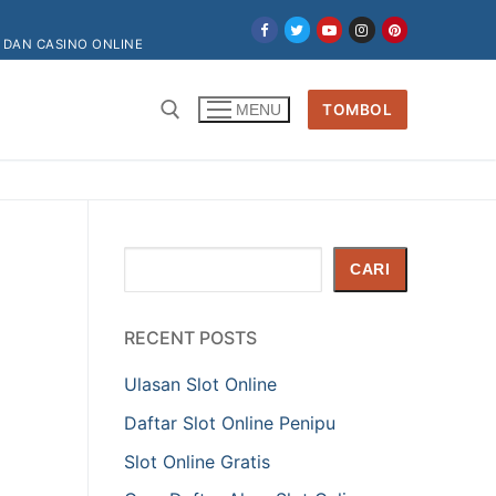
 DAN CASINO ONLINE
TOMBOL
MENU
Cari
CARI
RECENT POSTS
Ulasan Slot Online
Daftar Slot Online Penipu
Slot Online Gratis