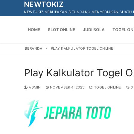
NEWTOKIZ
Lompat
ke
NEWTOKIZ MERUPAKAN SITUS YANG MENYEDIAKAN SUATU IN
konten
HOME
SLOT ONLINE
JUDI BOLA
TOGEL ON
BERANDA
PLAY KALKULATOR TOGEL ONLINE
Play Kalkulator Togel O
ADMIN
NOVEMBER 4, 2025
TOGEL ONLINE
0