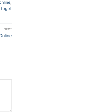
online
,
,
togel
NEXT
Online