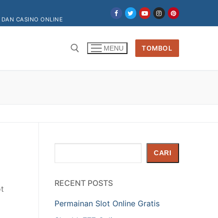
 DAN CASINO ONLINE
TOMBOL
MENU
Cari
CARI
RECENT POSTS
t
Permainan Slot Online Gratis