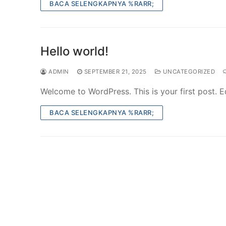
BACA SELENGKAPNYA %RARR;
Hello world!
ADMIN
SEPTEMBER 21, 2025
UNCATEGORIZED
Welcome to WordPress. This is your first post. Edi
BACA SELENGKAPNYA %RARR;