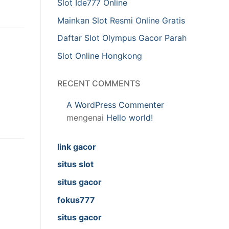
Slot Ide777 Online
Mainkan Slot Resmi Online Gratis
Daftar Slot Olympus Gacor Parah
Slot Online Hongkong
RECENT COMMENTS
A WordPress Commenter
mengenai
Hello world!
link gacor
situs slot
situs gacor
fokus777
situs gacor