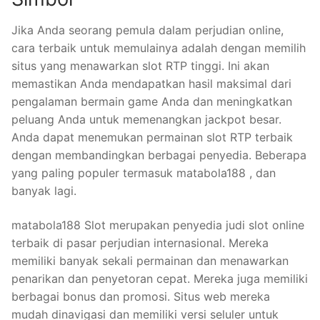
Jika Anda seorang pemula dalam perjudian online,
cara terbaik untuk memulainya adalah dengan memilih
situs yang menawarkan slot RTP tinggi. Ini akan
memastikan Anda mendapatkan hasil maksimal dari
pengalaman bermain game Anda dan meningkatkan
peluang Anda untuk memenangkan jackpot besar.
Anda dapat menemukan permainan slot RTP terbaik
dengan membandingkan berbagai penyedia. Beberapa
yang paling populer termasuk matabola188 , dan
banyak lagi.
matabola188 Slot merupakan penyedia judi slot online
terbaik di pasar perjudian internasional. Mereka
memiliki banyak sekali permainan dan menawarkan
penarikan dan penyetoran cepat. Mereka juga memiliki
berbagai bonus dan promosi. Situs web mereka
mudah dinavigasi dan memiliki versi seluler untuk