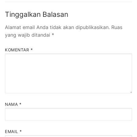
Tinggalkan Balasan
Alamat email Anda tidak akan dipublikasikan.
Ruas
yang wajib ditandai
*
KOMENTAR
*
NAMA
*
EMAIL
*