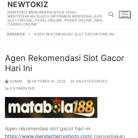
NEWTOKIZ
Lompat
ke
NEWTOKIZ MERUPAKAN SITUS YANG
MENYEDIAKAN SUATU INFORMASI MENGENAI JUDI
konten
SLOT ONLINE, TOGEL ONLINE, POKER ONLINE, DAN
CASINO ONLINE
BERANDA
AGEN REKOMENDASI SLOT GACOR HARI INI
Cari:
Agen Rekomendasi Slot Gacor
Hari Ini
ADMIN
OKTOBER 19, 2025
UNCATEGORIZED
0 KOMENTAR
Agen rekomendasi slot gacor hari ini
https://www.glendacherryphoto.com/
menyediakan