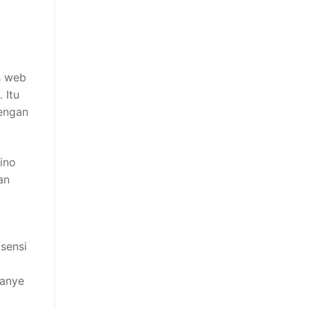
s web
 Itu
dengan
ino
an
isensi
panye