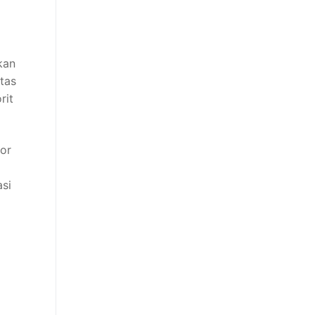
kan
itas
rit
or
si