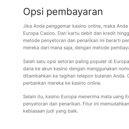
Opsi pembayaran
Jika Anda penggemar kasino online, maka Anda
Europa Casino. Dari kartu debit dan kredit hingg
metode penyetoran dan penarikan ini berarti p
mereka dari mana saja, dengan metode pembaya
Salah satu opsi setoran paling populer di Eur
dana ke akun kasino dengan menggunakan nomo
ditambahkan ke tagihan telepon bulanan Anda. O
perbankan mereka ke kasino online.
Selain itu, kasino Europa menerima mata uang
penyetoran dan penarikan. Fitur ini memudahka
kebiasaan judi yang baik.