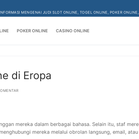
FORMASI MENGENAI JUDI SLOT ONLINE, TOGEL ONLINE, POKER ONLINE,
LINE
POKER ONLINE
CASINO ONLINE
Cari:
ne di Eropa
KOMENTAR
gan mereka dalam berbagai bahasa. Selain itu, staf mer
enghubungi mereka melalui obrolan langsung, email, atau