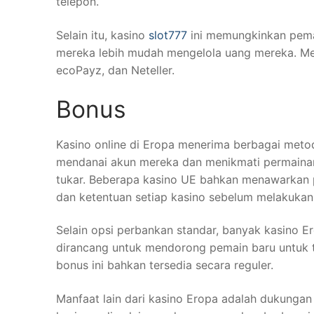
telepon.
Selain itu, kasino
slot777
ini memungkinkan pema
mereka lebih mudah mengelola uang mereka. Mer
ecoPayz, dan Neteller.
Bonus
Kasino online di Eropa menerima berbagai meto
mendanai akun mereka dan menikmati permainan 
tukar. Beberapa kasino UE bahkan menawarkan p
dan ketentuan setiap kasino sebelum melakukan
Selain opsi perbankan standar, banyak kasino E
dirancang untuk mendorong pemain baru untuk 
bonus ini bahkan tersedia secara reguler.
Manfaat lain dari kasino Eropa adalah dukunga