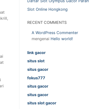
Daftar Slot Olympus Gacor Parah
Slot Online Hongkong
uat
rill,
RECENT COMMENTS
A WordPress Commenter
mengenai
Hello world!
link gacor
ai
situs slot
at
situs gacor
fokus777
i
ri
situs gacor
situs gacor
situs slot gacor