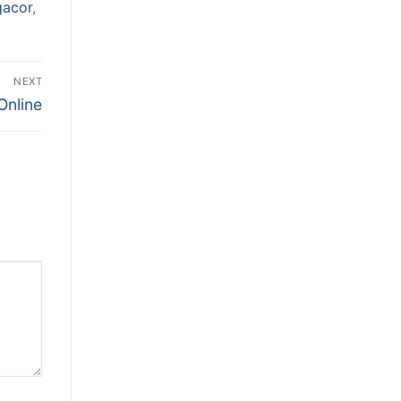
gacor
,
NEXT
Online