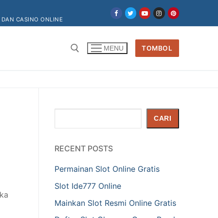
 DAN CASINO ONLINE
TOMBOL
MENU
Cari
CARI
RECENT POSTS
Permainan Slot Online Gratis
Slot Ide777 Online
eka
Mainkan Slot Resmi Online Gratis