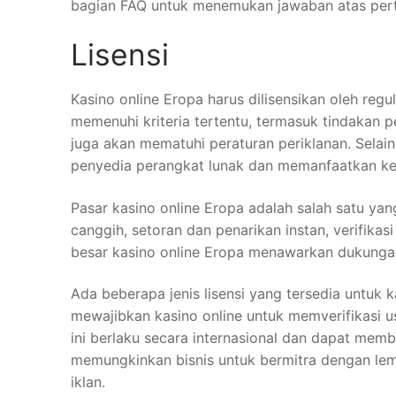
bagian FAQ untuk menemukan jawaban atas per
Lisensi
Kasino online Eropa harus dilisensikan oleh reg
memenuhi kriteria tertentu, termasuk tindakan 
juga akan mematuhi peraturan periklanan. Selai
penyedia perangkat lunak dan memanfaatkan keu
Pasar kasino online Eropa adalah salah satu yan
canggih, setoran dan penarikan instan, verifikas
besar kasino online Eropa menawarkan dukungan
Ada beberapa jenis lisensi yang tersedia untuk k
mewajibkan kasino online untuk memverifikasi us
ini berlaku secara internasional dan dapat memb
memungkinkan bisnis untuk bermitra dengan le
iklan.