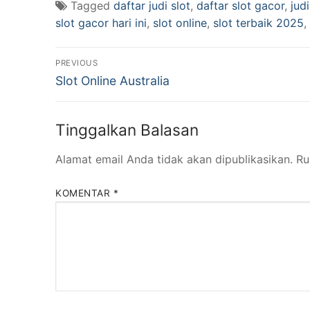
Tagged
daftar judi slot
,
daftar slot gacor
,
judi
slot gacor hari ini
,
slot online
,
slot terbaik 2025
,
Navigasi
PREVIOUS
Previous
pos
Slot Online Australia
post:
Tinggalkan Balasan
Alamat email Anda tidak akan dipublikasikan.
Ru
KOMENTAR
*