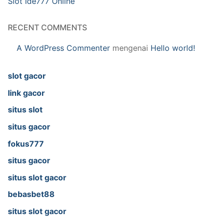
Slot Ide777 Online
RECENT COMMENTS
A WordPress Commenter
mengenai
Hello world!
slot gacor
link gacor
situs slot
situs gacor
fokus777
situs gacor
situs slot gacor
bebasbet88
situs slot gacor