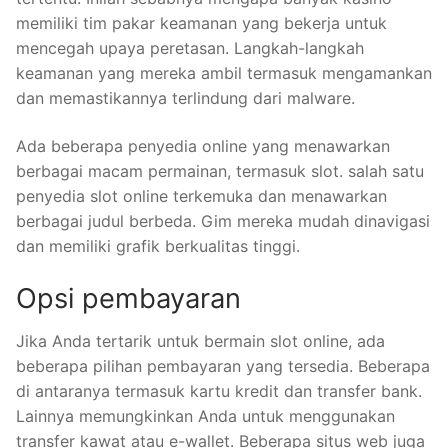
memiliki tim pakar keamanan yang bekerja untuk
mencegah upaya peretasan. Langkah-langkah
keamanan yang mereka ambil termasuk mengamankan
dan memastikannya terlindung dari malware.
Ada beberapa penyedia online yang menawarkan
berbagai macam permainan, termasuk slot. salah satu
penyedia slot online terkemuka dan menawarkan
berbagai judul berbeda. Gim mereka mudah dinavigasi
dan memiliki grafik berkualitas tinggi.
Opsi pembayaran
Jika Anda tertarik untuk bermain slot online, ada
beberapa pilihan pembayaran yang tersedia. Beberapa
di antaranya termasuk kartu kredit dan transfer bank.
Lainnya memungkinkan Anda untuk menggunakan
transfer kawat atau e-wallet. Beberapa situs web juga