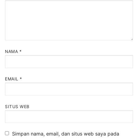
NAMA
*
EMAIL
*
SITUS WEB
Simpan nama, email, dan situs web saya pada