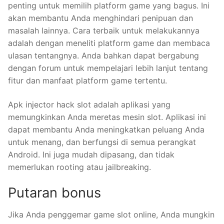
penting untuk memilih platform game yang bagus. Ini
akan membantu Anda menghindari penipuan dan
masalah lainnya. Cara terbaik untuk melakukannya
adalah dengan meneliti platform game dan membaca
ulasan tentangnya. Anda bahkan dapat bergabung
dengan forum untuk mempelajari lebih lanjut tentang
fitur dan manfaat platform game tertentu.
Apk injector hack slot adalah aplikasi yang
memungkinkan Anda meretas mesin slot. Aplikasi ini
dapat membantu Anda meningkatkan peluang Anda
untuk menang, dan berfungsi di semua perangkat
Android. Ini juga mudah dipasang, dan tidak
memerlukan rooting atau jailbreaking.
Putaran bonus
Jika Anda penggemar game slot online, Anda mungkin