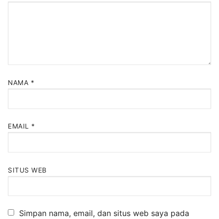
NAMA
*
EMAIL
*
SITUS WEB
Simpan nama, email, dan situs web saya pada