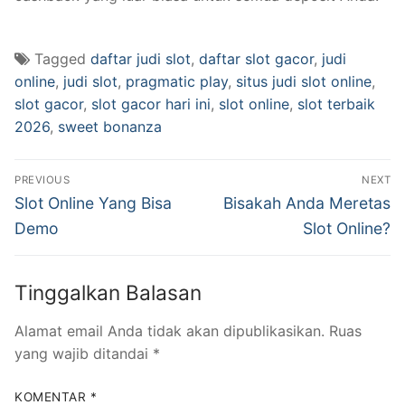
Tagged
daftar judi slot
,
daftar slot gacor
,
judi
online
,
judi slot
,
pragmatic play
,
situs judi slot online
,
slot gacor
,
slot gacor hari ini
,
slot online
,
slot terbaik
2026
,
sweet bonanza
Navigasi
PREVIOUS
NEXT
pos
Previous
Next
Slot Online Yang Bisa
Bisakah Anda Meretas
post:
post:
Demo
Slot Online?
Tinggalkan Balasan
Alamat email Anda tidak akan dipublikasikan.
Ruas
yang wajib ditandai
*
KOMENTAR
*