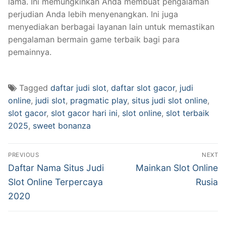
lama. Ini memungkinkan Anda membuat pengalaman
perjudian Anda lebih menyenangkan. Ini juga
menyediakan berbagai layanan lain untuk memastikan
pengalaman bermain game terbaik bagi para
pemainnya.
Tagged
daftar judi slot
,
daftar slot gacor
,
judi
online
,
judi slot
,
pragmatic play
,
situs judi slot online
,
slot gacor
,
slot gacor hari ini
,
slot online
,
slot terbaik
2025
,
sweet bonanza
Navigasi
PREVIOUS
NEXT
pos
Previous
Next
Daftar Nama Situs Judi
Mainkan Slot Online
post:
post:
Slot Online Terpercaya
Rusia
2020