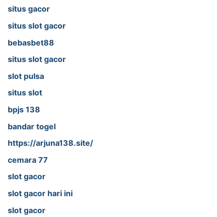
situs gacor
situs slot gacor
bebasbet88
situs slot gacor
slot pulsa
situs slot
bpjs 138
bandar togel
https://arjuna138.site/
cemara 77
slot gacor
slot gacor hari ini
slot gacor