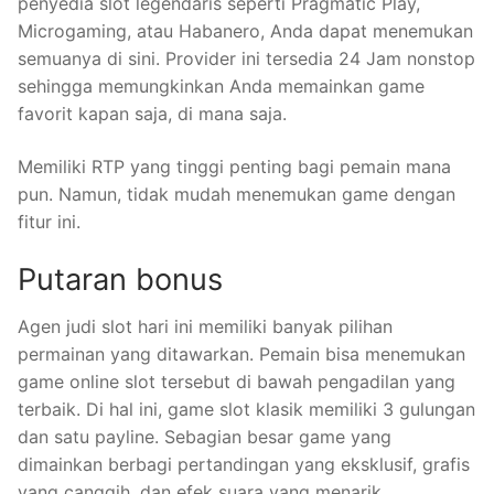
penyedia slot legendaris seperti Pragmatic Play,
Microgaming, atau Habanero, Anda dapat menemukan
semuanya di sini. Provider ini tersedia 24 Jam nonstop
sehingga memungkinkan Anda memainkan game
favorit kapan saja, di mana saja.
Memiliki RTP yang tinggi penting bagi pemain mana
pun. Namun, tidak mudah menemukan game dengan
fitur ini.
Putaran bonus
Agen judi slot hari ini memiliki banyak pilihan
permainan yang ditawarkan. Pemain bisa menemukan
game online slot tersebut di bawah pengadilan yang
terbaik. Di hal ini, game slot klasik memiliki 3 gulungan
dan satu payline. Sebagian besar game yang
dimainkan berbagi pertandingan yang eksklusif, grafis
yang canggih, dan efek suara yang menarik