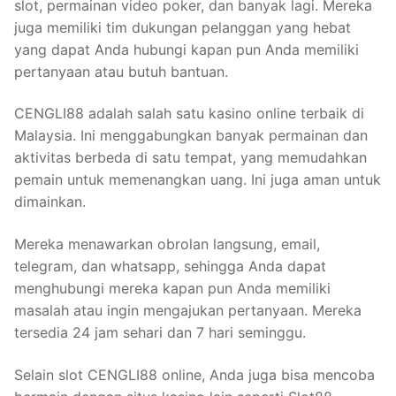
slot, permainan video poker, dan banyak lagi. Mereka
juga memiliki tim dukungan pelanggan yang hebat
yang dapat Anda hubungi kapan pun Anda memiliki
pertanyaan atau butuh bantuan.
CENGLI88 adalah salah satu kasino online terbaik di
Malaysia. Ini menggabungkan banyak permainan dan
aktivitas berbeda di satu tempat, yang memudahkan
pemain untuk memenangkan uang. Ini juga aman untuk
dimainkan.
Mereka menawarkan obrolan langsung, email,
telegram, dan whatsapp, sehingga Anda dapat
menghubungi mereka kapan pun Anda memiliki
masalah atau ingin mengajukan pertanyaan. Mereka
tersedia 24 jam sehari dan 7 hari seminggu.
Selain slot CENGLI88 online, Anda juga bisa mencoba