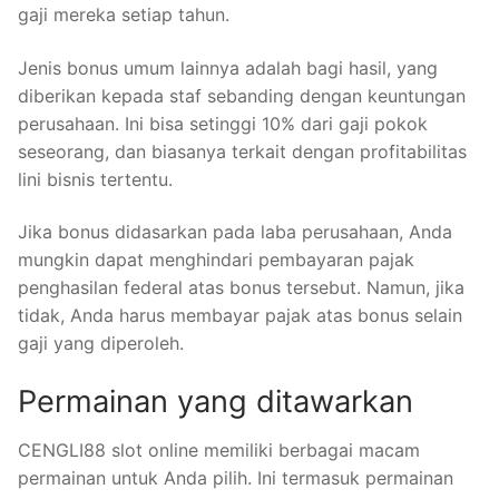
gaji mereka setiap tahun.
Jenis bonus umum lainnya adalah bagi hasil, yang
diberikan kepada staf sebanding dengan keuntungan
perusahaan. Ini bisa setinggi 10% dari gaji pokok
seseorang, dan biasanya terkait dengan profitabilitas
lini bisnis tertentu.
Jika bonus didasarkan pada laba perusahaan, Anda
mungkin dapat menghindari pembayaran pajak
penghasilan federal atas bonus tersebut. Namun, jika
tidak, Anda harus membayar pajak atas bonus selain
gaji yang diperoleh.
Permainan yang ditawarkan
CENGLI88 slot online memiliki berbagai macam
permainan untuk Anda pilih. Ini termasuk permainan