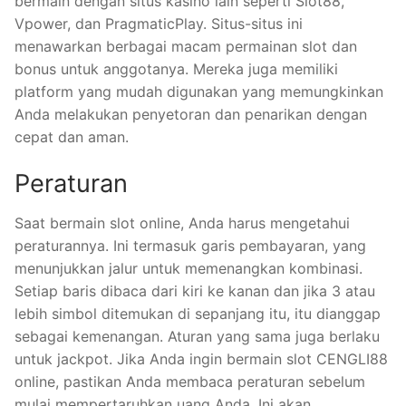
bermain dengan situs kasino lain seperti Slot88,
Vpower, dan PragmaticPlay. Situs-situs ini
menawarkan berbagai macam permainan slot dan
bonus untuk anggotanya. Mereka juga memiliki
platform yang mudah digunakan yang memungkinkan
Anda melakukan penyetoran dan penarikan dengan
cepat dan aman.
Peraturan
Saat bermain slot online, Anda harus mengetahui
peraturannya. Ini termasuk garis pembayaran, yang
menunjukkan jalur untuk memenangkan kombinasi.
Setiap baris dibaca dari kiri ke kanan dan jika 3 atau
lebih simbol ditemukan di sepanjang itu, itu dianggap
sebagai kemenangan. Aturan yang sama juga berlaku
untuk jackpot. Jika Anda ingin bermain slot CENGLI88
online, pastikan Anda membaca peraturan sebelum
mulai mempertaruhkan uang Anda. Ini akan