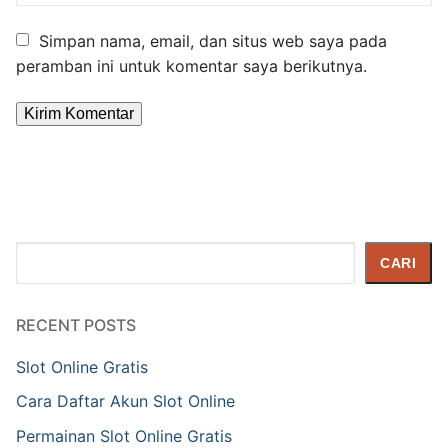
Simpan nama, email, dan situs web saya pada
peramban ini untuk komentar saya berikutnya.
Cari
CARI
RECENT POSTS
Slot Online Gratis
Cara Daftar Akun Slot Online
Permainan Slot Online Gratis