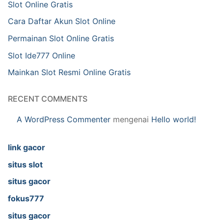
Slot Online Gratis
Cara Daftar Akun Slot Online
Permainan Slot Online Gratis
Slot Ide777 Online
Mainkan Slot Resmi Online Gratis
RECENT COMMENTS
A WordPress Commenter
mengenai
Hello world!
link gacor
situs slot
situs gacor
fokus777
situs gacor