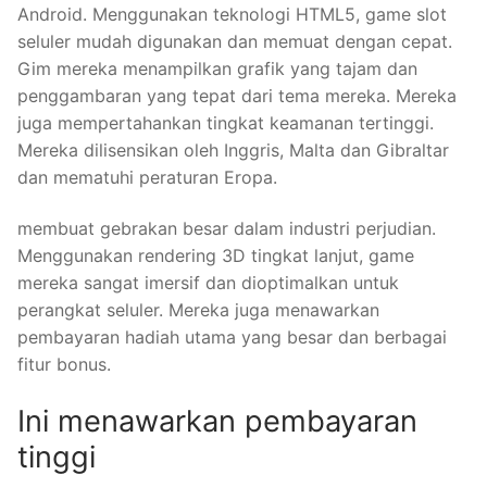
Android. Menggunakan teknologi HTML5, game slot
seluler mudah digunakan dan memuat dengan cepat.
Gim mereka menampilkan grafik yang tajam dan
penggambaran yang tepat dari tema mereka. Mereka
juga mempertahankan tingkat keamanan tertinggi.
Mereka dilisensikan oleh Inggris, Malta dan Gibraltar
dan mematuhi peraturan Eropa.
membuat gebrakan besar dalam industri perjudian.
Menggunakan rendering 3D tingkat lanjut, game
mereka sangat imersif dan dioptimalkan untuk
perangkat seluler. Mereka juga menawarkan
pembayaran hadiah utama yang besar dan berbagai
fitur bonus.
Ini menawarkan pembayaran
tinggi