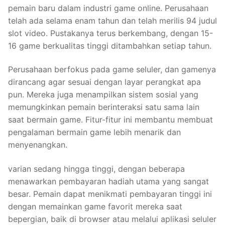
pemain baru dalam industri game online. Perusahaan
telah ada selama enam tahun dan telah merilis 94 judul
slot video. Pustakanya terus berkembang, dengan 15-
16 game berkualitas tinggi ditambahkan setiap tahun.
Perusahaan berfokus pada game seluler, dan gamenya
dirancang agar sesuai dengan layar perangkat apa
pun. Mereka juga menampilkan sistem sosial yang
memungkinkan pemain berinteraksi satu sama lain
saat bermain game. Fitur-fitur ini membantu membuat
pengalaman bermain game lebih menarik dan
menyenangkan.
varian sedang hingga tinggi, dengan beberapa
menawarkan pembayaran hadiah utama yang sangat
besar. Pemain dapat menikmati pembayaran tinggi ini
dengan memainkan game favorit mereka saat
bepergian, baik di browser atau melalui aplikasi seluler