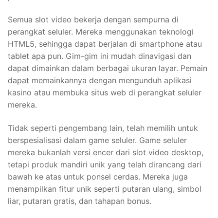
Semua slot video bekerja dengan sempurna di
perangkat seluler. Mereka menggunakan teknologi
HTML5, sehingga dapat berjalan di smartphone atau
tablet apa pun. Gim-gim ini mudah dinavigasi dan
dapat dimainkan dalam berbagai ukuran layar. Pemain
dapat memainkannya dengan mengunduh aplikasi
kasino atau membuka situs web di perangkat seluler
mereka.
Tidak seperti pengembang lain, telah memilih untuk
berspesialisasi dalam game seluler. Game seluler
mereka bukanlah versi encer dari slot video desktop,
tetapi produk mandiri unik yang telah dirancang dari
bawah ke atas untuk ponsel cerdas. Mereka juga
menampilkan fitur unik seperti putaran ulang, simbol
liar, putaran gratis, dan tahapan bonus.