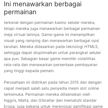
Ini menawarkan berbagai
permainan
terkenal dengan permainan kasino seluler mereka,
tetapi mereka juga menawarkan berbagai permainan
meja virtual lainnya. Game-game ini menampilkan
visual yang ramping dan menawarkan berbagai opsi
taruhan. Mereka didasarkan pada teknologi HTML5,
sehingga dapat dioptimalkan untuk perangkat seluler
apa pun. Sebagian besar game memiliki volatilitas
rata-rata dan menawarkan persentase pembayaran
yang tinggi kepada pemain.
Perusahaan ini didirikan pada tahun 2015 dan dengan
cepat menjadi salah satu penyedia mesin slot online
terkemuka. Permainan mereka dilisensikan oleh
Inggris, Malta, dan Gibraltar dan mematuhi standar
Eropa. juga bekerja untuk merevolusi gamifikasi game