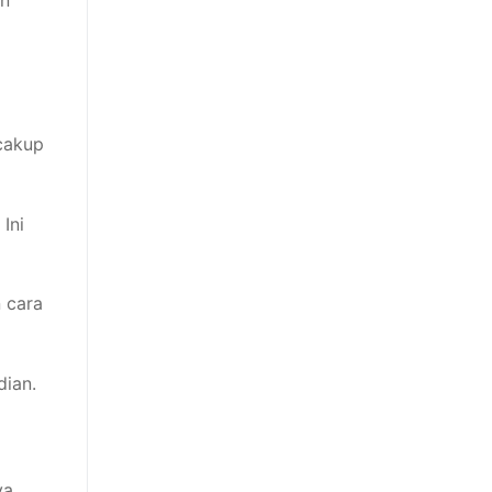
an
cakup
Ini
 cara
dian.
ya.