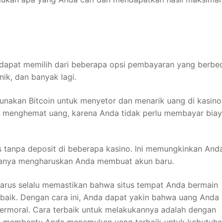
a dapat memilih dari beberapa opsi pembayaran yang berbed
nik, dan banyak lagi.
unakan Bitcoin untuk menyetor dan menarik uang di kasino
ntuk menghemat uang, karena Anda tidak perlu membayar bia
s tanpa deposit di beberapa kasino. Ini memungkinkan And
 hanya mengharuskan Anda membuat akun baru.
harus selalu memastikan bahwa situs tempat Anda bermain
si baik. Dengan cara ini, Anda dapat yakin bahwa uang And
 bermoral. Cara terbaik untuk melakukannya adalah dengan