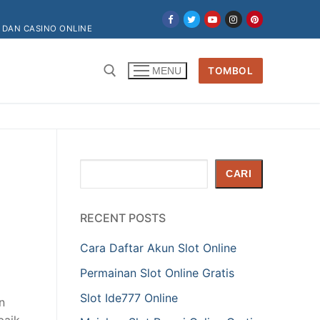
 DAN CASINO ONLINE
TOMBOL
MENU
Cari
CARI
RECENT POSTS
Cara Daftar Akun Slot Online
Permainan Slot Online Gratis
Slot Ide777 Online
n