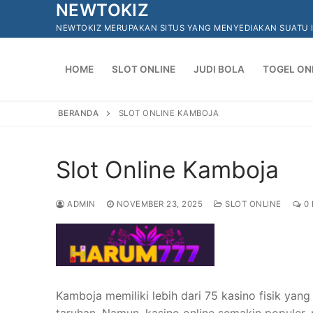
NEWTOKIZ
Lompat
ke
NEWTOKIZ MERUPAKAN SITUS YANG MENYEDIAKAN SUATU IN
konten
HOME
SLOT ONLINE
JUDI BOLA
TOGEL ON
BERANDA
SLOT ONLINE KAMBOJA
Slot Online Kamboja
ADMIN
NOVEMBER 23, 2025
SLOT ONLINE
0 
Kamboja memiliki lebih dari 75 kasino fisik yan