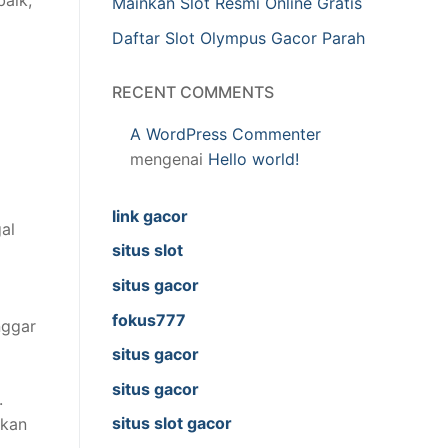
baik,
Mainkan Slot Resmi Online Gratis
Daftar Slot Olympus Gacor Parah
RECENT COMMENTS
A WordPress Commenter
mengenai
Hello world!
link gacor
al
situs slot
situs gacor
fokus777
nggar
situs gacor
situs gacor
.
situs slot gacor
ikan