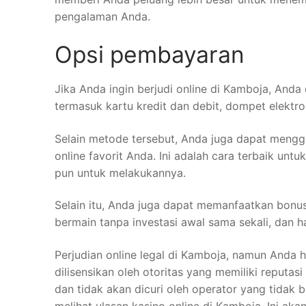
pengalaman Anda.
Opsi pembayaran
Jika Anda ingin berjudi online di Kamboja, And
termasuk kartu kredit dan debit, dompet elektro
Selain metode tersebut, Anda juga dapat mengg
online favorit Anda. Ini adalah cara terbaik u
pun untuk melakukannya.
Selain itu, Anda juga dapat memanfaatkan bonu
bermain tanpa investasi awal sama sekali, dan
Perjudian online legal di Kamboja, namun Anda 
dilisensikan oleh otoritas yang memiliki reputa
dan tidak akan dicuri oleh operator yang tidak