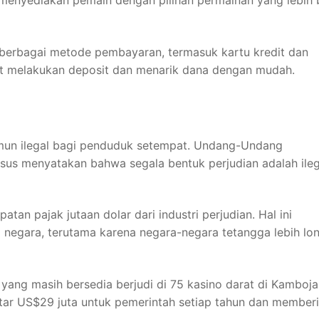
 menyediakan pemain dengan pilihan permainan yang lebih 
erbagai metode pembayaran, termasuk kartu kredit dan
at melakukan deposit dan menarik dana dengan mudah.
namun ilegal bagi penduduk setempat. Undang-Undang
sus menyatakan bahwa segala bentuk perjudian adalah ileg
n pajak jutaan dolar dari industri perjudian. Hal ini
negara, terutama karena negara-negara tetangga lebih lo
ang masih bersedia berjudi di 75 kasino darat di Kamboja
itar US$29 juta untuk pemerintah setiap tahun dan member