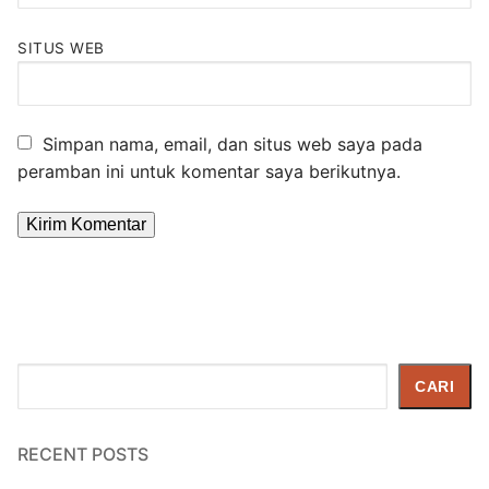
SITUS WEB
Simpan nama, email, dan situs web saya pada
peramban ini untuk komentar saya berikutnya.
Cari
CARI
RECENT POSTS