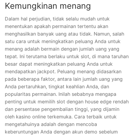
Kemungkinan menang
Dalam hal perjudian, tidak selalu mudah untuk
menentukan apakah permainan tertentu akan
menghasilkan banyak uang atau tidak. Namun, salah
satu cara untuk meningkatkan peluang Anda untuk
menang adalah bermain dengan jumlah uang yang
tepat. Ini terutama berlaku untuk slot, di mana taruhan
besar dapat meningkatkan peluang Anda untuk
mendapatkan jackpot. Peluang menang didasarkan
pada beberapa faktor, antara lain jumlah uang yang
Anda pertaruhkan, tingkat keahlian Anda, dan
popularitas permainan. Inilah sebabnya mengapa
penting untuk memilih slot dengan house edge rendah
dan persentase pengembalian tinggi, yang dijamin
oleh kasino online terkemuka. Cara terbaik untuk
mengetahuinya adalah dengan mencoba
keberuntungan Anda dengan akun demo sebelum