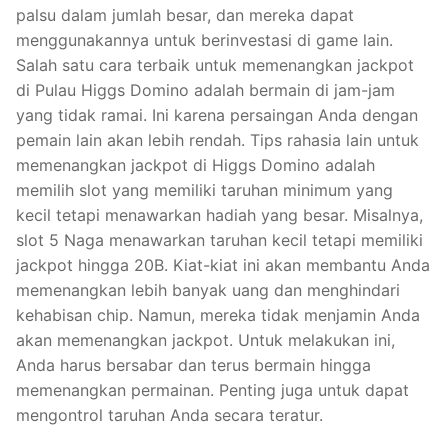
palsu dalam jumlah besar, dan mereka dapat
menggunakannya untuk berinvestasi di game lain.
Salah satu cara terbaik untuk memenangkan jackpot
di Pulau Higgs Domino adalah bermain di jam-jam
yang tidak ramai. Ini karena persaingan Anda dengan
pemain lain akan lebih rendah. Tips rahasia lain untuk
memenangkan jackpot di Higgs Domino adalah
memilih slot yang memiliki taruhan minimum yang
kecil tetapi menawarkan hadiah yang besar. Misalnya,
slot 5 Naga menawarkan taruhan kecil tetapi memiliki
jackpot hingga 20B. Kiat-kiat ini akan membantu Anda
memenangkan lebih banyak uang dan menghindari
kehabisan chip. Namun, mereka tidak menjamin Anda
akan memenangkan jackpot. Untuk melakukan ini,
Anda harus bersabar dan terus bermain hingga
memenangkan permainan. Penting juga untuk dapat
mengontrol taruhan Anda secara teratur.