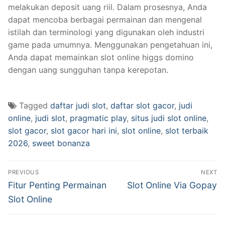
melakukan deposit uang riil. Dalam prosesnya, Anda
dapat mencoba berbagai permainan dan mengenal
istilah dan terminologi yang digunakan oleh industri
game pada umumnya. Menggunakan pengetahuan ini,
Anda dapat memainkan slot online higgs domino
dengan uang sungguhan tanpa kerepotan.
Tagged
daftar judi slot
,
daftar slot gacor
,
judi
online
,
judi slot
,
pragmatic play
,
situs judi slot online
,
slot gacor
,
slot gacor hari ini
,
slot online
,
slot terbaik
2026
,
sweet bonanza
Navigasi
PREVIOUS
NEXT
pos
Previous
Next
Fitur Penting Permainan
Slot Online Via Gopay
post:
post:
Slot Online