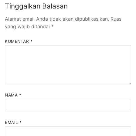
Tinggalkan Balasan
Alamat email Anda tidak akan dipublikasikan.
Ruas
yang wajib ditandai
*
KOMENTAR
*
NAMA
*
EMAIL
*