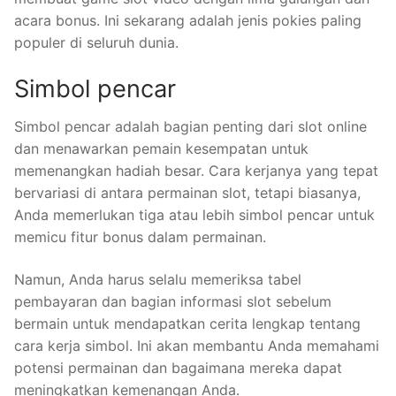
acara bonus. Ini sekarang adalah jenis pokies paling
populer di seluruh dunia.
Simbol pencar
Simbol pencar adalah bagian penting dari slot online
dan menawarkan pemain kesempatan untuk
memenangkan hadiah besar. Cara kerjanya yang tepat
bervariasi di antara permainan slot, tetapi biasanya,
Anda memerlukan tiga atau lebih simbol pencar untuk
memicu fitur bonus dalam permainan.
Namun, Anda harus selalu memeriksa tabel
pembayaran dan bagian informasi slot sebelum
bermain untuk mendapatkan cerita lengkap tentang
cara kerja simbol.
Ini akan membantu Anda memahami
potensi permainan dan bagaimana mereka dapat
meningkatkan kemenangan Anda.