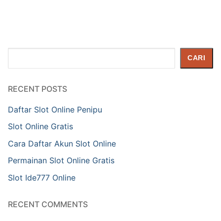
Cari
CARI
RECENT POSTS
Daftar Slot Online Penipu
Slot Online Gratis
Cara Daftar Akun Slot Online
Permainan Slot Online Gratis
Slot Ide777 Online
RECENT COMMENTS