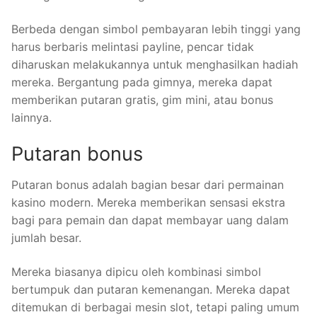
Berbeda dengan simbol pembayaran lebih tinggi yang
harus berbaris melintasi payline, pencar tidak
diharuskan melakukannya untuk menghasilkan hadiah
mereka.
Bergantung pada gimnya, mereka dapat
memberikan putaran gratis, gim mini, atau bonus
lainnya.
Putaran bonus
Putaran bonus adalah bagian besar dari permainan
kasino modern.
Mereka memberikan sensasi ekstra
bagi para pemain dan dapat membayar uang dalam
jumlah besar.
Mereka biasanya dipicu oleh kombinasi simbol
bertumpuk dan putaran kemenangan.
Mereka dapat
ditemukan di berbagai mesin slot, tetapi paling umum