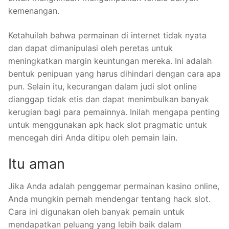
kemenangan.
Ketahuilah bahwa permainan di internet tidak nyata
dan dapat dimanipulasi oleh peretas untuk
meningkatkan margin keuntungan mereka. Ini adalah
bentuk penipuan yang harus dihindari dengan cara apa
pun. Selain itu, kecurangan dalam judi slot online
dianggap tidak etis dan dapat menimbulkan banyak
kerugian bagi para pemainnya. Inilah mengapa penting
untuk menggunakan apk hack slot pragmatic untuk
mencegah diri Anda ditipu oleh pemain lain.
Itu aman
Jika Anda adalah penggemar permainan kasino online,
Anda mungkin pernah mendengar tentang hack slot.
Cara ini digunakan oleh banyak pemain untuk
mendapatkan peluang yang lebih baik dalam