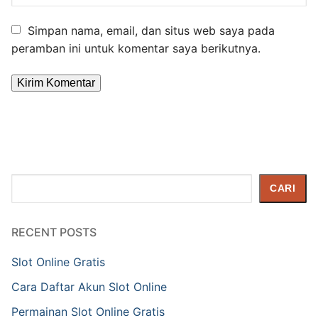
Simpan nama, email, dan situs web saya pada
peramban ini untuk komentar saya berikutnya.
Cari
CARI
RECENT POSTS
Slot Online Gratis
Cara Daftar Akun Slot Online
Permainan Slot Online Gratis