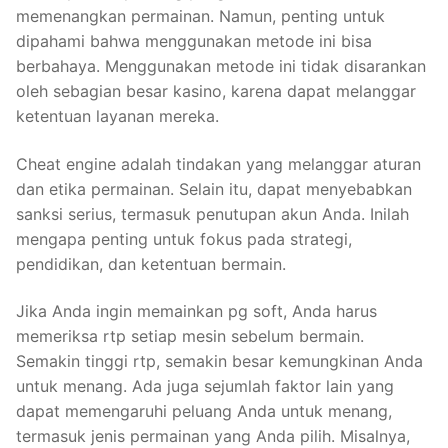
memenangkan permainan. Namun, penting untuk
dipahami bahwa menggunakan metode ini bisa
berbahaya. Menggunakan metode ini tidak disarankan
oleh sebagian besar kasino, karena dapat melanggar
ketentuan layanan mereka.
Cheat engine adalah tindakan yang melanggar aturan
dan etika permainan. Selain itu, dapat menyebabkan
sanksi serius, termasuk penutupan akun Anda. Inilah
mengapa penting untuk fokus pada strategi,
pendidikan, dan ketentuan bermain.
Jika Anda ingin memainkan pg soft, Anda harus
memeriksa rtp setiap mesin sebelum bermain.
Semakin tinggi rtp, semakin besar kemungkinan Anda
untuk menang. Ada juga sejumlah faktor lain yang
dapat memengaruhi peluang Anda untuk menang,
termasuk jenis permainan yang Anda pilih. Misalnya,