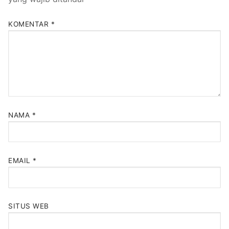
KOMENTAR
*
NAMA
*
EMAIL
*
SITUS WEB