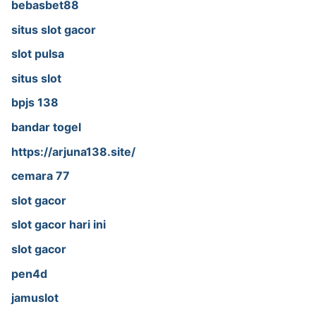
bebasbet88
situs slot gacor
slot pulsa
situs slot
bpjs 138
bandar togel
https://arjuna138.site/
cemara 77
slot gacor
slot gacor hari ini
slot gacor
pen4d
jamuslot