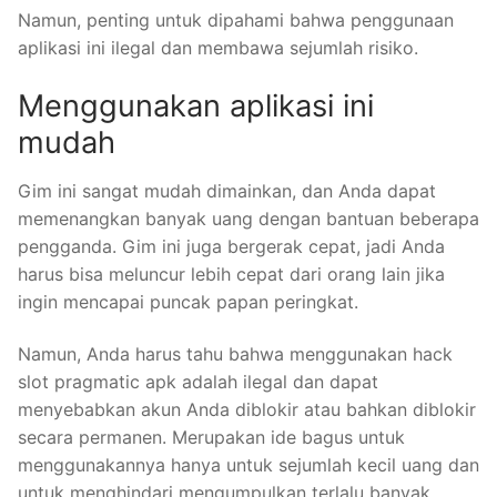
Namun, penting untuk dipahami bahwa penggunaan
aplikasi ini ilegal dan membawa sejumlah risiko.
Menggunakan aplikasi ini
mudah
Gim ini sangat mudah dimainkan, dan Anda dapat
memenangkan banyak uang dengan bantuan beberapa
pengganda. Gim ini juga bergerak cepat, jadi Anda
harus bisa meluncur lebih cepat dari orang lain jika
ingin mencapai puncak papan peringkat.
Namun, Anda harus tahu bahwa menggunakan hack
slot pragmatic apk adalah ilegal dan dapat
menyebabkan akun Anda diblokir atau bahkan diblokir
secara permanen. Merupakan ide bagus untuk
menggunakannya hanya untuk sejumlah kecil uang dan
untuk menghindari mengumpulkan terlalu banyak