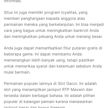
informasi.
Situs ini juga memiliki program loyalitas, yang
memberi penghargaan kepada anggota atas
permainan mereka yang berkelanjutan. Ini bisa menjadi
cara yang bagus untuk meningkatkan bankroll Anda
dan meningkatkan peluang Anda untuk menang besar.
Anda juga dapat memanfaatkan fitur putaran gratis di
beberapa game. Ini dapat membantu Anda
memenangkan lebih banyak uang, tetapi pastikan
untuk memeriksa syarat dan ketentuan sebelum Anda
mulai bermain.
Permainan populer lainnya di Slot Gacor. Ini adalah
slot yang menampilkan jackpot RTP Maxwin dan
tersedia dalam berbagai bahasa. Ini adalah pilihan
populer di kalangan pemain karena menawarkan
jackpot besar dan bonus freespin.