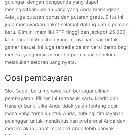
gulungan dengan pengganda yang dapat
meningkatkan jumlah uang yang Anda menangkan.
Ada juga putaran bonus dan putaran gratis. Situs ini
juga menawarkan paket selamat datang untuk pemain
baru. Gim ini memiliki RTP tinggi dan jackpot 25.000
koin. Ini adalah pilihan yang menyenangkan untuk
gamer kasual. Ini juga tersedia dalam versi demo bagi
mereka yang ingin mencoba permainan sebelum
melakukan setoran uang nyata.
Opsi pembayaran
Slot Gacor baru menawarkan berbagai pilihan
pembayaran. Pilihan ini termasuk kartu kredit dan
transfer bank. Jika Anda tidak yakin tentang opsi
mana yang terbaik untuk Anda, hubungi tim layanan
pelanggan untuk mendiskusikan preferensi Anda dan
mereka akan dapat memberi Anda lebih banyak