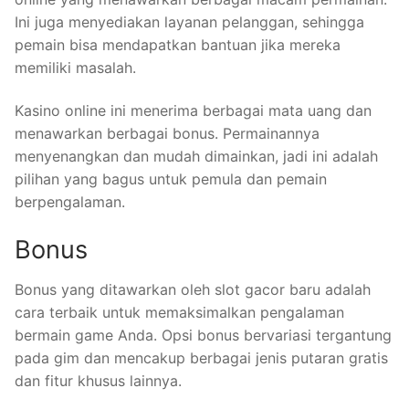
Ini juga menyediakan layanan pelanggan, sehingga
pemain bisa mendapatkan bantuan jika mereka
memiliki masalah.
Kasino online ini menerima berbagai mata uang dan
menawarkan berbagai bonus. Permainannya
menyenangkan dan mudah dimainkan, jadi ini adalah
pilihan yang bagus untuk pemula dan pemain
berpengalaman.
Bonus
Bonus yang ditawarkan oleh slot gacor baru adalah
cara terbaik untuk memaksimalkan pengalaman
bermain game Anda. Opsi bonus bervariasi tergantung
pada gim dan mencakup berbagai jenis putaran gratis
dan fitur khusus lainnya.