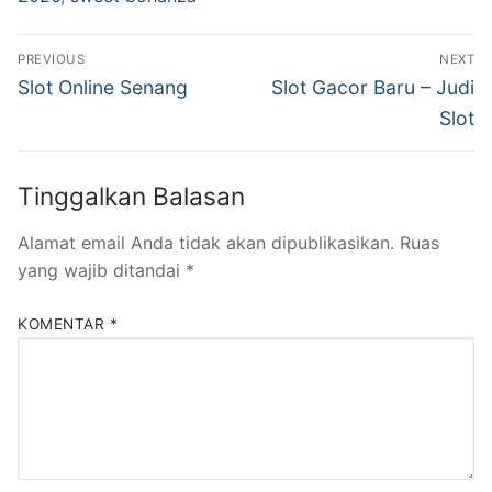
Navigasi
PREVIOUS
NEXT
pos
Previous
Next
Slot Online Senang
Slot Gacor Baru – Judi
post:
post:
Slot
Tinggalkan Balasan
Alamat email Anda tidak akan dipublikasikan.
Ruas
yang wajib ditandai
*
KOMENTAR
*