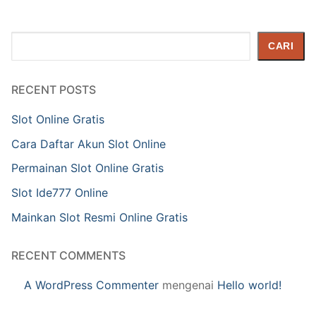
Cari
CARI
RECENT POSTS
Slot Online Gratis
Cara Daftar Akun Slot Online
Permainan Slot Online Gratis
Slot Ide777 Online
Mainkan Slot Resmi Online Gratis
RECENT COMMENTS
A WordPress Commenter
mengenai
Hello world!