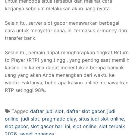
untuk mencoba situs tersebut dan melihat cara
kerjanya sebelum melakukan akun uang nyata.
Selain itu, server slot gacor menawarkan berbagai
cara untuk menyetor dana. Ini termasuk e-money dan
transfer bank.
Selain itu, pemain dapat mengharapkan tingkat Return
to Player (RTP) yang tinggi, yang penting saat memilih
kasino. Ini karena dapat menentukan berapa banyak
uang yang akan Anda menangkan dari waktu ke
waktu. Faktanya, beberapa kasino online menawarkan
RTP setinggi 98%.
Tagged
daftar judi slot
,
daftar slot gacor
,
judi
online
,
judi slot
,
pragmatic play
,
situs judi slot online
,
slot gacor
,
slot gacor hari ini
,
slot online
,
slot terbaik
2026
,
sweet bonanza