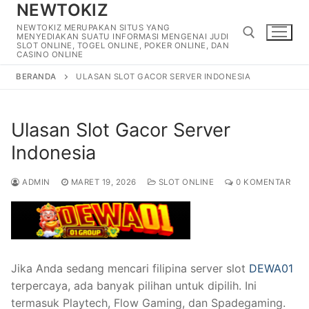
NEWTOKIZ
Lompat
ke
NEWTOKIZ MERUPAKAN SITUS YANG
MENYEDIAKAN SUATU INFORMASI MENGENAI JUDI
konten
SLOT ONLINE, TOGEL ONLINE, POKER ONLINE, DAN
CASINO ONLINE
BERANDA
ULASAN SLOT GACOR SERVER INDONESIA
Cari:
Ulasan Slot Gacor Server
Indonesia
ADMIN
MARET 19, 2026
SLOT ONLINE
0 KOMENTAR
Jika Anda sedang mencari filipina server slot
DEWA01
terpercaya, ada banyak pilihan untuk dipilih. Ini
termasuk Playtech, Flow Gaming, dan Spadegaming.