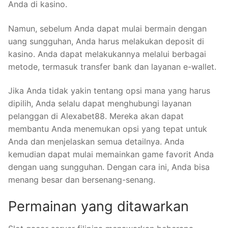
Anda di kasino.
Namun, sebelum Anda dapat mulai bermain dengan
uang sungguhan, Anda harus melakukan deposit di
kasino. Anda dapat melakukannya melalui berbagai
metode, termasuk transfer bank dan layanan e-wallet.
Jika Anda tidak yakin tentang opsi mana yang harus
dipilih, Anda selalu dapat menghubungi layanan
pelanggan di Alexabet88. Mereka akan dapat
membantu Anda menemukan opsi yang tepat untuk
Anda dan menjelaskan semua detailnya. Anda
kemudian dapat mulai memainkan game favorit Anda
dengan uang sungguhan. Dengan cara ini, Anda bisa
menang besar dan bersenang-senang.
Permainan yang ditawarkan